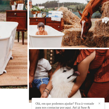
Olá, em que podemos ajudar? Fica à vontade
✕
para nos contactar por aqui. Até já Suse &