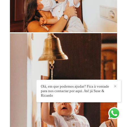
Olá, em que podemos ajudar? Fica à vontade
✕
para nos contactar por aqui. Até já Suse &
Ricardo