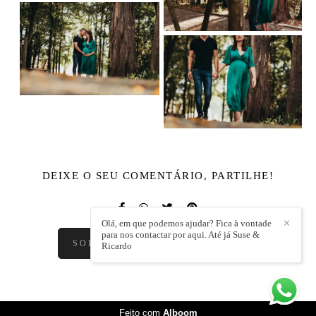
DEIXE O SEU COMENTÁRIO, PARTILHE!
Olá, em que podemos ajudar? Fica à vontade
✕
para nos contactar por aqui. Até já Suse &
SOLICITE O SEU ORÇAMENTO
Ricardo
Feito com
Alboom