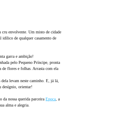
 cru envolvente. Um misto de cidade
l idílico de qualquer casamento de
anta garra e ambição!
anhada pelo Pequeno Príncipe, pronta
 de flores e folhas. Arrasta com ela
 dela levam neste caminho. E, já lá,
u desígnio, orientar!
!
o da nossa querida parceira
Epoca
, a
sua alma e alegria.