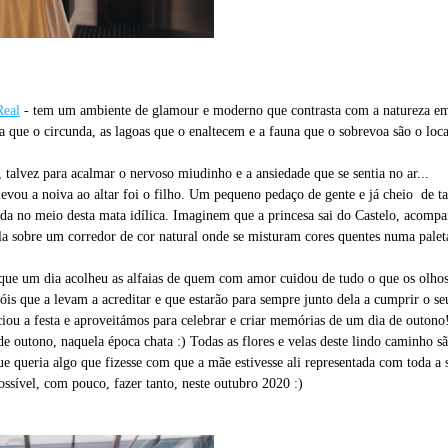
Real
- tem um ambiente de glamour e moderno que contrasta com a natureza em
a que o circunda, as lagoas que o enaltecem e a fauna que o sobrevoa são o loca
, talvez para acalmar o nervoso miudinho e a ansiedade que se sentia no ar...
evou a noiva ao altar foi o filho. Um pequeno pedaço de gente e já cheio de t
dida no meio desta mata idílica. Imaginem que a princesa sai do Castelo, acomp
ila sobre um corredor de cor natural onde se misturam cores quentes numa paleta
 que um dia acolheu as alfaias de quem com amor cuidou de tudo o que os olhos
óis que a levam a acreditar e que estarão para sempre junto dela a cumprir o se
iou a festa e aproveitámos para celebrar e criar memórias de um dia de outono
outono, naquela época chata :) Todas as flores e velas deste lindo caminho sã
ue queria algo que fizesse com que a mãe estivesse ali representada com toda a 
sível, com pouco, fazer tanto, neste outubro 2020 :)