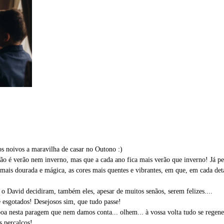
s noivos a maravilha de casar no Outono :)
ão é verão nem inverno, mas que a cada ano fica mais verão que inverno! Já p
mais dourada e mágica, as cores mais quentes e vibrantes, em que, em cada deta
 o David decidiram, também eles, apesar de muitos senãos, serem felizes....
é esgotados! Desejosos sim, que tudo passe!
boa nesta paragem que nem damos conta... olhem... à vossa volta tudo se regener
s percalços!