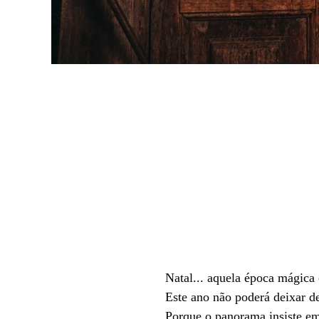
Natal... aquela época mágic
Este ano não poderá deixar d
Porque o panorama insiste em