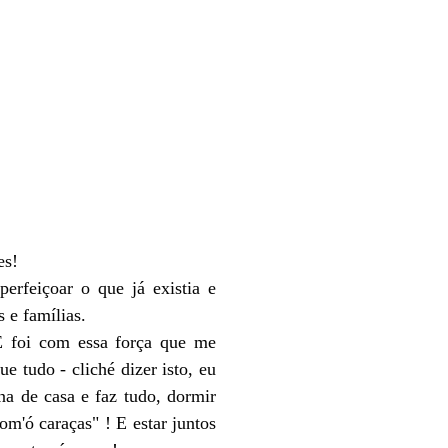
es!
rfeiçoar o que já existia e
 e famílias.
 E foi com essa força que me
 tudo - cliché dizer isto, eu
ona de casa e faz tudo, dormir
om'ó caraças" ! E estar juntos