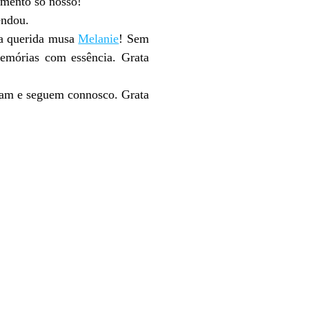
momento só nosso!
mendou.
sa querida musa
Melanie
! Sem
memórias com essência. Grata
poiam e seguem connosco. Grata