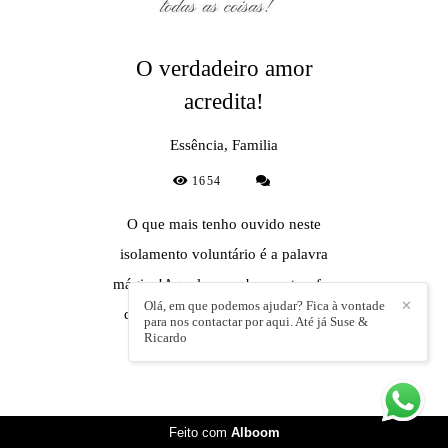
O verdadeiro amor
acredita!
Essência, Familia
1654
O que mais tenho ouvido neste
isolamento voluntário é a palavra
mágica!Aquela que abre portas, faz
Olá, em que podemos ajudar? Fica à vontade
✕
dormir, dá comer, amor, veste, é
para nos contactar por aqui. Até já Suse &
Ricardo
professora, é...
Feito com
Alboom