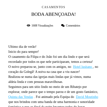
CASAMENTOS
BODA ABENÇOADA!
1608
Visualizações
Comentários
Ultimo dia de verão!
Inicio do para sempre!
O casamento da Filipa e do João foi um dia lindo e que será
recordado por todos os que nele participaram, temos a certeza!
O noivo preparou-se, junto com os amigos, no
Hotel lusitano
, no
coração da Golegã! A noiva na casa que a viu nascer!
Realizou-se numa das igrejas mais lindas que já vimos, numa
aldeia linda e com pessoas maravilhosas.
Seguimos para um sitio lindo no meio de um Ribatejo por
explorar, onde parece que o tempo parou e de um gosto fantástico,
Quinta das Vendas
. Foi animado pela Equipa do
David Moutinho
que nos brindou com uma banda de uma harmonia e sonoridade
fantástica e que ao final da noite levantou todos do lugar.